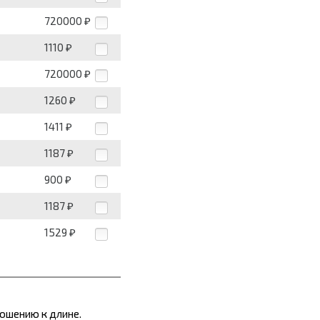
720000
₽
1110
₽
720000
₽
1260
₽
1411
₽
1187
₽
900
₽
1187
₽
1529
₽
ошению к длине.