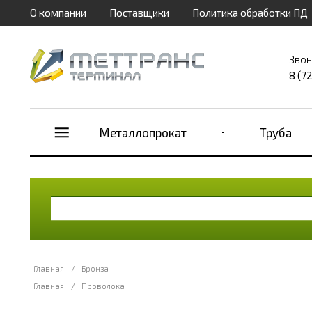
О компании
Поставщики
Политика обработки ПД
Звон
8 (7
Металлопрокат
Труба
Главная
/
Бронза
Главная
/
Проволока