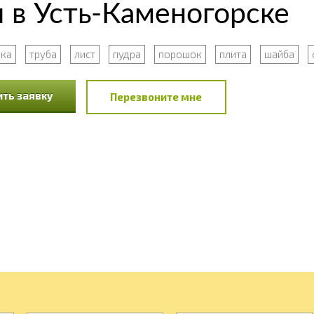
 в Усть-Каменогорске
лка
труба
лист
пудра
порошок
плита
шайба
ть заявку
Перезвоните мне