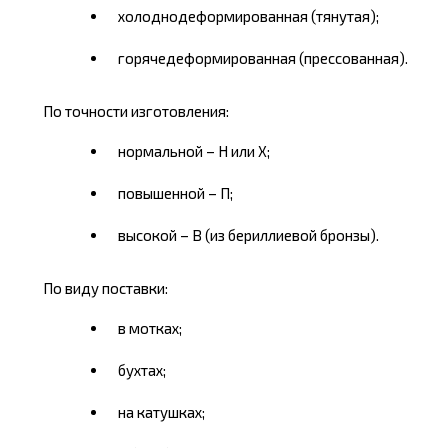
холоднодеформированная (тянутая);
горячедеформированная (прессованная).
По точности изготовления:
нормальной – Н или Х;
повышенной – П;
высокой – В (из бериллиевой бронзы).
По виду поставки:
в мотках;
бухтах;
на катушках;