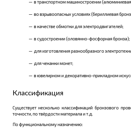
в транспортном машиностроении (алюминиевая 
во взрывоопасных условиях (бериллиевая бронз
в качестве обмотки для электродвигателей;
в судостроении (оловянно-фосфорная бронза);
для изготовления разнообразного электротехн
для чеканки монет;
в ювелирном и декоративно-прикладном искусс
Классификация
Существует несколько классификаций бронзового пров
точности, по твёрдости материала и т.д.
По функциональному назначению: