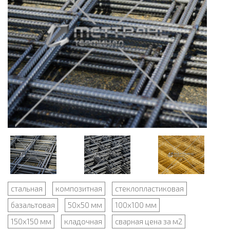
стальная
композитная
стеклопластиковая
базальтовая
50x50 мм
100x100 мм
150x150 мм
кладочная
сварная цена за м2