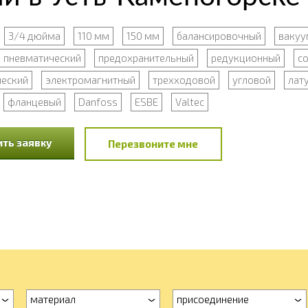
3/4 дюйма
110 мм
150 мм
балансировочный
вакуу
пневматический
предохранительный
редукционный
с
ческий
электромагнитный
трехходовой
угловой
лат
фланцевый
Danfoss
ESBE
Valtec
ть заявку
Перезвоните мне
материал
присоединение