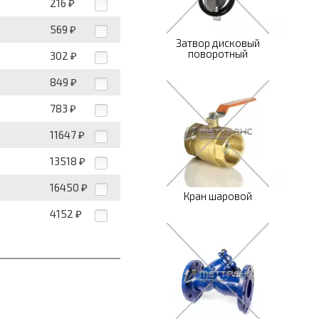
216
₽
569
₽
Затвор дисковый
поворотный
302
₽
849
₽
783
₽
11647
₽
13518
₽
16450
₽
Кран шаровой
4152
₽