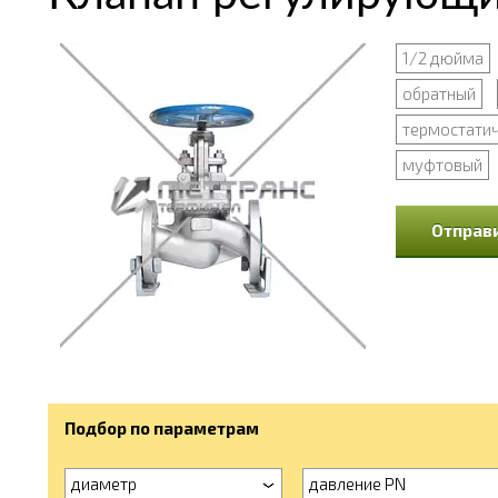
1/2 дюйма
обратный
термостати
муфтовый
Отправи
Подбор по параметрам
диаметр
давление PN