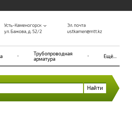
Усть-Каменогорск
Эл. почта
ул. Бажова, д. 52/2
ustkamen@mtt.kz
Трубопроводная
а
Ещё...
арматура
Найти