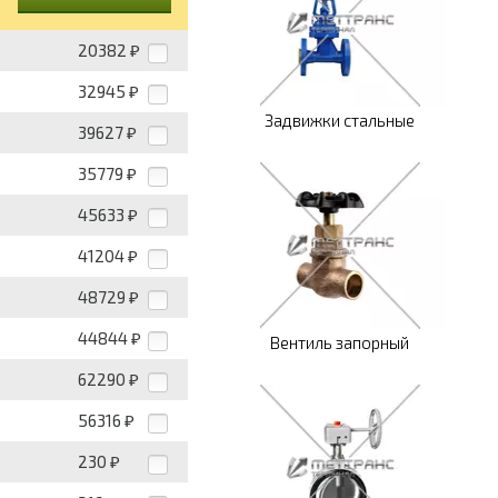
20382
₽
32945
₽
Задвижки стальные
39627
₽
35779
₽
45633
₽
41204
₽
48729
₽
44844
₽
Вентиль запорный
62290
₽
56316
₽
230
₽