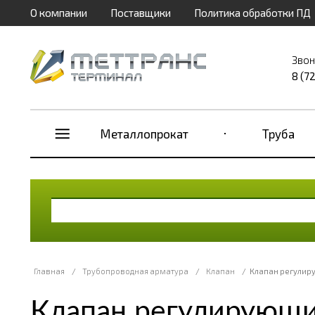
О компании
Поставщики
Политика обработки ПД
Звон
8 (7
Металлопрокат
Труба
Главная
/
Трубопроводная арматура
/
Клапан
/
Клапан регулир
Клапан регулирующи