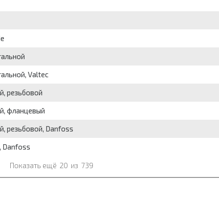
de
тальной
альной, Valtec
й, резьбовой
й, фланцевый
, резьбовой, Danfoss
, Danfoss
Показать ещё
20
из
739