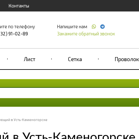
Контакты
ите по телефону
Напишите нам
232) 91-02-89
Закажите обратный звонок
Лист
Сетка
Проволок
ующий в Усть-Каменогорске
й в Усть-Каменогорске