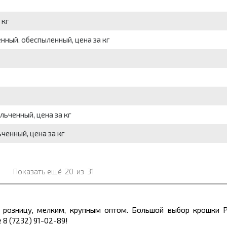
 кг
ный, обеспыленный, цена за кг
ьченный, цена за кг
енный, цена за кг
Показать ещё
20
из
31
 розницу, мелким, крупным оптом. Большой выбор крошки 
 8 (7232) 91-02-89!