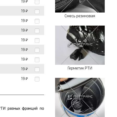
19
₽
19
₽
Смесь резиновая
19
₽
19
₽
19
₽
19
₽
19
₽
Герметик РТИ
19
₽
19
₽
РТИ разных фракций по