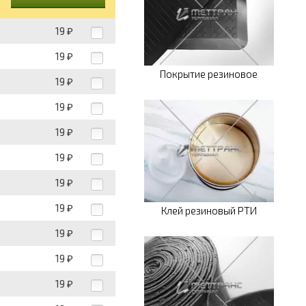
19
₽
19
₽
Покрытие резиновое
19
₽
19
₽
19
₽
19
₽
19
₽
19
₽
Клей резиновый РТИ
19
₽
19
₽
19
₽