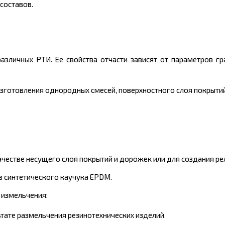
составов.
зличных РТИ. Ее свойства отчасти зависят от параметров гра
зготовления однородных смесей, поверхностного слоя покрыти
ачестве несущего слоя покрытий и дорожек или для создания ре
з синтетического каучука EPDM.
 измельчения:
ьтате размельчения резинотехнических изделий