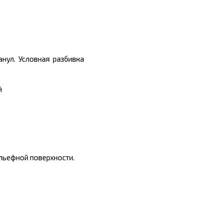
нул. Условная разбивка
й
льефной поверхности.