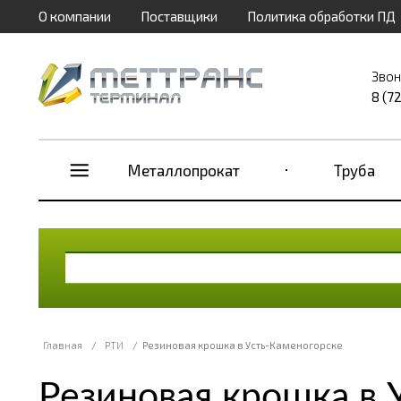
О компании
Поставщики
Политика обработки ПД
Звон
8 (7
Металлопрокат
Труба
Главная
/
РТИ
/
Резиновая крошка в Усть-Каменогорске
Резиновая крошка в 