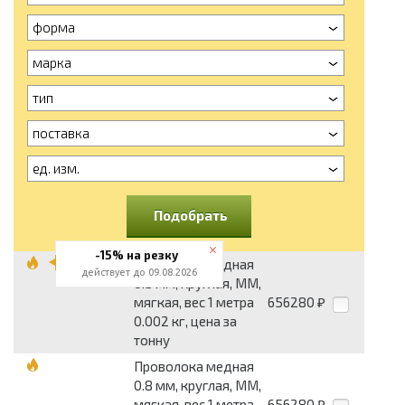
форма
марка
тип
поставка
ед. изм.
Подобрать
-15% на резку
Проволока медная
действует до 09.08.2026
0.5 мм, круглая, ММ,
мягкая, вес 1 метра
656280
₽
0.002 кг, цена за
тонну
Проволока медная
0.8 мм, круглая, ММ,
мягкая, вес 1 метра
656280
₽