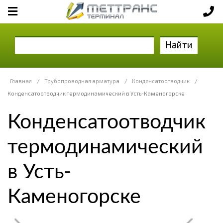
Найти
Главная
/
Трубопроводная арматура
/
Конденсатоотводчик
/
Конденсатоотводчик термодинамический в Усть-Каменогорске
Конденсатоотводчик
термодинамический
в Усть-
Каменогорске