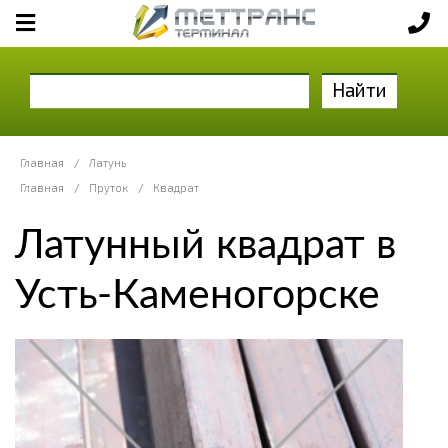
Найти
Главная
/
Латунь
Главная
/
Пруток
/
Квадрат
Латунный квадрат в
Усть-Каменогорске