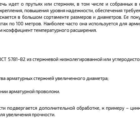
чь идет о прутьях или стержнях, в том числе и собранных в 
укрепления, повышения уровня надежности, обеспечения требуе
ускается в большом
сортаменте размеров
и диаметров. Ее поку
хтах
по 100
метров.
Наиболее часто она используется для арми
ом коэффициент температурного расширения.
ОСТ 5781-82 из стержневой низколегированной или углеродисто
тва арматурных стержней увеличенного диаметра;
нии арматурной проволоки.
сти подвергается дополнительной обработке, к примеру – ци
ля увеличения прочности.