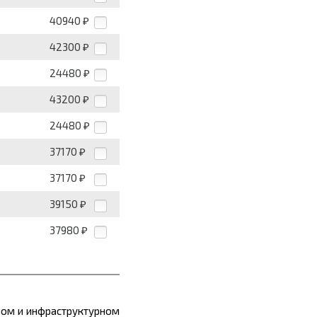
40940
₽
42300
₽
24480
₽
43200
₽
24480
₽
37170
₽
37170
₽
39150
₽
37980
₽
ом и инфраструктурном