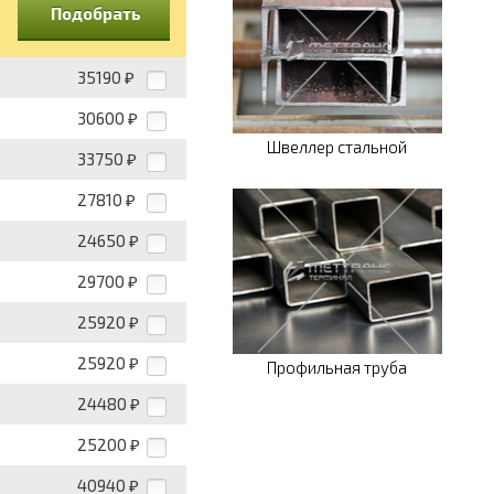
Подобрать
35190
₽
30600
₽
Швеллер стальной
33750
₽
27810
₽
24650
₽
29700
₽
25920
₽
25920
₽
Профильная труба
24480
₽
25200
₽
40940
₽