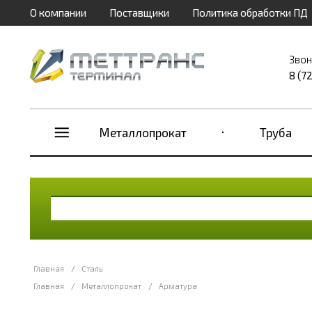
О компании
Поставщики
Политика обработки ПД
Звон
8 (7
Металлопрокат
Труба
Главная
/
Сталь
Главная
/
Металлопрокат
/
Арматура