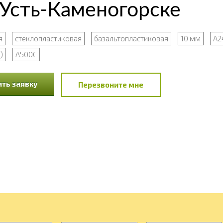
 Усть-Каменогорске
я
стеклопластиковая
базальтопластиковая
10 мм
А24
)
А500С
ть заявку
Перезвоните мне